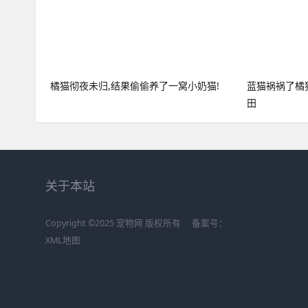
橘猫彻夜未归,结果偷偷养了一窝小奶猫!
蓝猫祸祸了橘
田
关于本站
Copyright ©2025 宠物网 版权所有
备案号：
XML地图