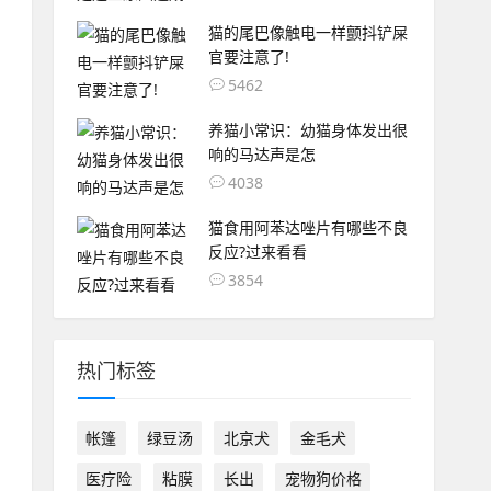
猫的尾巴像触电一样颤抖铲屎
官要注意了!
5462
养猫小常识：幼猫身体发出很
响的马达声是怎
4038
猫食用阿苯达唑片有哪些不良
反应?过来看看
3854
热门标签
帐篷
绿豆汤
北京犬
金毛犬
医疗险
粘膜
长出
宠物狗价格