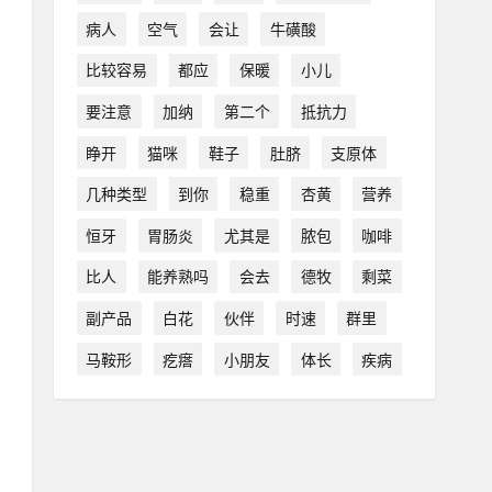
病人
空气
会让
牛磺酸
比较容易
都应
保暖
小儿
要注意
加纳
第二个
抵抗力
睁开
猫咪
鞋子
肚脐
支原体
几种类型
到你
稳重
杏黄
营养
恒牙
胃肠炎
尤其是
脓包
咖啡
比人
能养熟吗
会去
德牧
剩菜
副产品
白花
伙伴
时速
群里
马鞍形
疙瘩
小朋友
体长
疾病