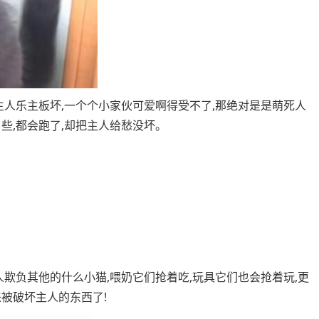
主人乐主板坏,一个个小家伙可爱啊得受不了,那绝对是是萌死人
些,都会跑了,却把主人给愁没坏。
人欺负其他的什么小猫,喂奶它们抢着吃,玩具它们也会抢着玩,更
被破坏主人的东西了!