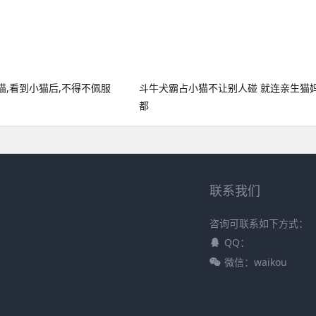
猫,看到小猫后,不得不佩服
斗牛犬霸占小猫不让别人碰 就连亲生猫
都
联系我们
咨询可联系如下方式：
QQ：
微信：waikou