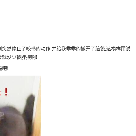
刻突然停止了咬书的动作,并给我乖乖的撤开了脑袋,这模样甭说
看就没少被胖揍啊!
吧!