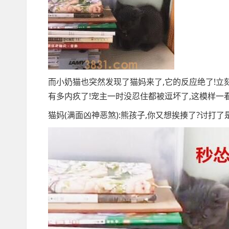
而小奶猫也突然发现了猫妈来了,它的反应绝了!立
有多内疚了!宠主一时没忍住都被逗坏了,这模样一
猫妈(满面凶神恶煞):熊孩子,你又想挨揍了?讨打了是