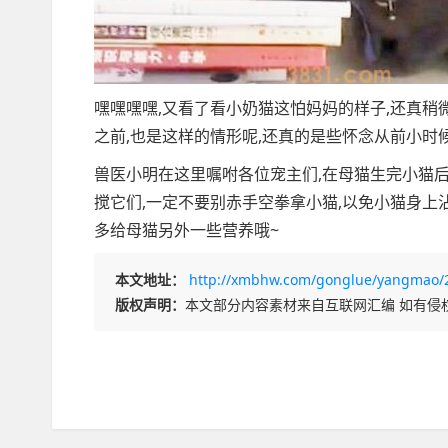
嘿嘿嘿嘿,又看了看小奶猫这怕妈妈的样子,还真稍
之前,也是这样的情形呢,还真的是些怀念从前小时
兽医小明在这里嘱咐各位宠主们,在母猫生完小猫后
搅它们,一定不要别赤手空拳拿小猫,以免小猫身上
多给母猫另外一些营养哦~
本文地址：
http://xmbhw.com/gonglue/yangmao/
版权声明：
本文部分内容素材来自互联网汇编 如有侵