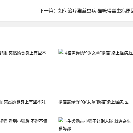
下一篇：如何治疗猫丝虫病 猫咪得丝虫病原
服,突然感觉身上有些不对,
撸猫需谨慎!9岁女童“撸猫”染上怪病,医