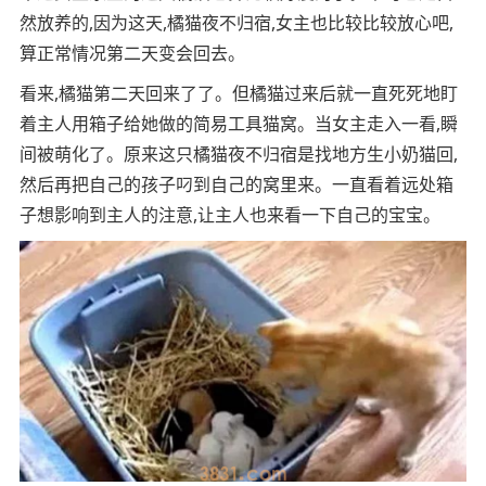
然放养的,因为这天,橘猫夜不归宿,女主也比较比较放心吧,
算正常情况第二天变会回去。
看来,橘猫第二天回来了了。但橘猫过来后就一直死死地盯
着主人用箱子给她做的简易工具猫窝。当女主走入一看,瞬
间被萌化了。原来这只橘猫夜不归宿是找地方生小奶猫回,
然后再把自己的孩子叼到自己的窝里来。一直看着远处箱
子想影响到主人的注意,让主人也来看一下自己的宝宝。