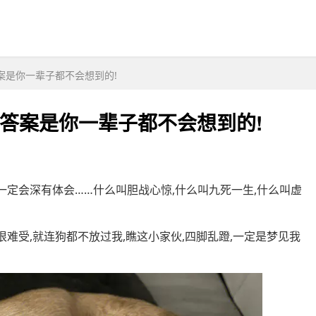
案是你一辈子都不会想到的!
答案是你一辈子都不会想到的!
,一定会深有体会……什么叫胆战心惊,什么叫九死一生,什么叫虚
很难受,就连狗都不放过我,瞧这小家伙,四脚乱蹬,一定是梦见我