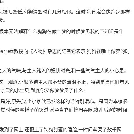
醒。
快,振幅变低,和狗清醒时有几分相似。这时,狗肯定会像跑步那样
吸。
,根本无法解释什么狗狗在做个梦的时候梦见我的不知道是什
Barrett教授向《人物》杂志的记者它表示,狗狗在晚上做梦的时
主人的气味,与主人踏入的娱快时光,和一些气气主人的小心思。
。这一观点,让很多狗主人都不禁的流泪不止。特别是当他们看见
亲爱的小宝贝,到底你又做梦梦见了什么?
是好,原先,这个小家伙已然这样的话特别暖心。是因为本编很
觉时候的蠢样子萌哭过,甚至当它们挤眉弄眼,糊乱后蹬的时候,
发到了网上,还配上了狗狗甜蜜的睡脸,一时间萌哭了数千网