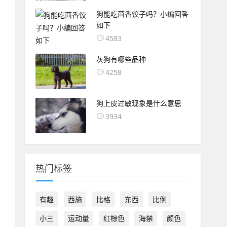
狗能吃茴香饺子吗？小编回答
如下
4583
灰狗有哪些品种
4258
狗上皮过敏现象是什么意思
3934
热门标签
有趣
西施
比格
东西
比例
小三
运动量
红棕色
海禁
颜色