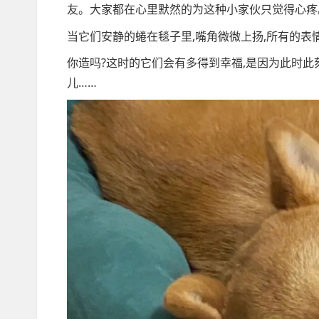
友。大家都在心里默然的为这种小家伙只觉得心疼
当它们安静的蜷在毯子里,嘴角微微上扬,所有的表
你造吗?这时的它们会有多得到幸福,是因为此时此
儿……