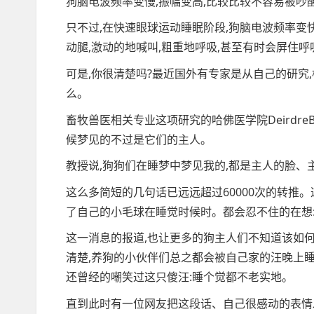
狗脑电波频率变慢,振幅变高,比较比较不容易被吵
只不过,在快速眼球运动睡眠阶段,狗脑电波频率变
动腿,激动的地喊叫,粗重地呼吸,甚至有时会屏住呼
可是,你很清楚吗?最近国外有专家是从自己的研究
么。
畜牧兽医相关专业这项研究的哈佛医学院Deirdre
候梦见的不过是它们的主人。
教授说,狗狗们在睡梦中梦见我的,都是主人的脸、
这么多简短的几句话已远远超过60000次的转推
了自己的小毛球在睡觉时候时。都会忍不住的在想:
这一消息的报道,也让更多的狗主人们不知道该如何
清楚,养狗的小伙伴们总之都会被自己家的汪晚上睡
还曾经的嘲笑过这只傻汪:睡个觉都不老实地。
直到此时有一位网友把这段话、自己很感动的表情