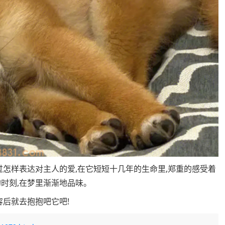
过怎样表达对主人的爱,在它短短十几年的生命里,郑重的感受着
时刻,在梦里渐渐地品味。
容后就去抱抱吧它吧!