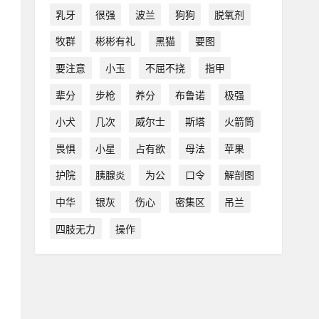
乳牙
很强
波兰
狗狗
脱氧剂
牧群
彬彬有礼
黑猫
要图
要注意
小玉
不屈不挠
指甲
辈分
步枪
养分
布鲁诺
极强
小犬
几次
威尔士
斯塔
火箭筒
畏惧
小星
占有欲
母法
苹果
护院
胰腺炎
为公
口令
解剖图
中华
银灰
伤心
密集区
吊兰
四肢无力
操作