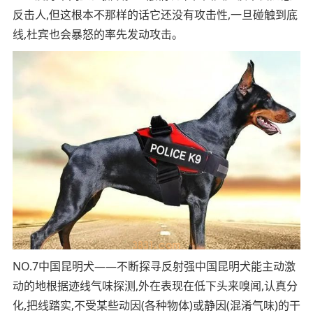
反击人,但这根本不那样的话它还没有攻击性,一旦碰触到底
线,杜宾也会暴怒的率先发动攻击。
NO.7中国昆明犬——不断探寻反射强中国昆明犬能主动激
动的地根据迹线气味探测,外在表现在低下头来嗅闻,认真分
化,把线踏实,不受某些动因(各种物体)或静因(混淆气味)的干