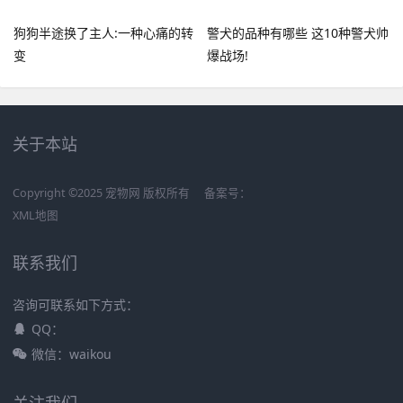
狗狗半途换了主人:一种心痛的转
警犬的品种有哪些 这10种警犬帅
变
爆战场!
关于本站
Copyright ©2025 宠物网 版权所有
备案号：
XML地图
联系我们
咨询可联系如下方式：
QQ：
微信：waikou