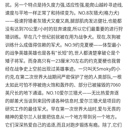
扰。另一个特点是持久度力强,适应性强,能爬山越岭寻迹线,
速度与平地一样正常了和持续变为。NO.8灰猎犬(格力犬)
——极速狩猎者灰猎犬又瘦又高,腿部肌肉发达健壮,也能都
没有达到70公里/小时的狂奔速度,所以它们最重要的进行狩
猎训练。早在几个世纪前就被在用为战争犬。现在,灰狗被
训练什么成值得信赖的军犬。NO.9约克夏梗——体型最小
的战争英雄英雄也是各有"长短"的,世人都清楚拿破仑是个
矮子将军。而身高只有一23厘米70左右的约克夏梗也我曾
经在战争史上空前出现过英雄事迹。一只叫天Smoky的小
约克,在第二次世界大战期间严密保护了他的人类部队,一根
太如此可怕不停被炮火饱和轰炸的、部分已被摧毁的7060
英尺长的地下通道。NO.10爱尔兰猎犬——无比热爱奔逐
的邮差犬当谈到来回传递各种信息时,爱尔兰猎犬是项目的
研究工作的最佳军犬。早在第一次世界大战时,爱与无畏的
精神的爱尔兰人就曾把信息从一个地方带到另一个地方。
它们深深热爱自己的追逐,而且对跑步锻炼有瘾。除了,它们