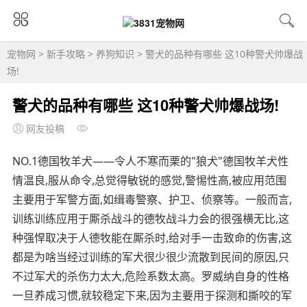
宠物网
>
新手攻略
>
养狗知识
> 警犬的品种有哪些 这10种警犬帅爆战
场!
警犬的品种有哪些 这10种警犬帅爆战场!
网友投稿
NO.1德国牧羊犬——令人不寒而栗的"狼犬"德国牧羊犬性
情温良,服从命令,总觉得敏锐的感觉,警惕性高,被应用范围
主要用于军警方面,如缉毒警察、护卫、侦察等。一般而言,
训练训练应用于厮杀战斗的德牧战斗力会的很强横无比,这
种强悍取决于人德牧能在厮杀时,给对手一击致命的伤害,这
都是为啥当经过训练的军犬很少很少流散到民间的原因,只
不过军犬的杀伤力太大,危险系数太高。罗威纳自身的性格
一旦养成习惯,就较稳定下来,因为主要用于探测和撕咬的军