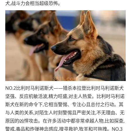
犬,战斗力会相当超级恐怖。
NO.2比利时马利诺斯犬——猎杀本拉登比利时马利诺斯犬
坚强、反应机敏活波,精力旺盛,对主人热爱。比利时马利诺
斯犬在新的命令下,它相当警惕、专注心且总付之行动。其
与人类的关系,对陌生人时刻警惕且严密关注,不无理由、无
原因的凶悍攻击。在许多活动中都非常卓越人物,比如探查,
警戒,毒品和炸弹神念感应,搜寻救护,牧羊和可拖拽。NO.3