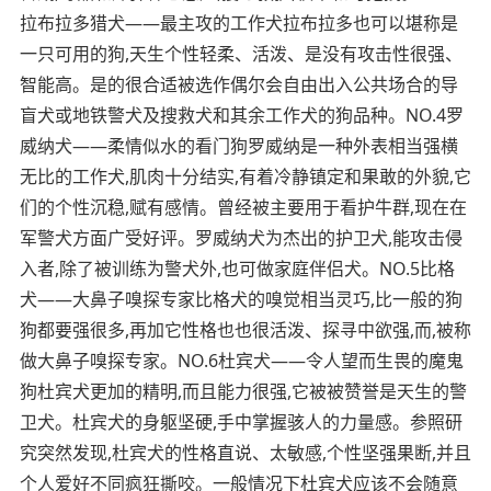
拉布拉多猎犬——最主攻的工作犬拉布拉多也可以堪称是
一只可用的狗,天生个性轻柔、活泼、是没有攻击性很强、
智能高。是的很合适被选作偶尔会自由出入公共场合的导
盲犬或地铁警犬及搜救犬和其余工作犬的狗品种。NO.4罗
威纳犬——柔情似水的看门狗罗威纳是一种外表相当强横
无比的工作犬,肌肉十分结实,有着冷静镇定和果敢的外貌,它
们的个性沉稳,赋有感情。曾经被主要用于看护牛群,现在在
军警犬方面广受好评。罗威纳犬为杰出的护卫犬,能攻击侵
入者,除了被训练为警犬外,也可做家庭伴侣犬。NO.5比格
犬——大鼻子嗅探专家比格犬的嗅觉相当灵巧,比一般的狗
狗都要强很多,再加它性格也也很活泼、探寻中欲强,而,被称
做大鼻子嗅探专家。NO.6杜宾犬——令人望而生畏的魔鬼
狗杜宾犬更加的精明,而且能力很强,它被被赞誉是天生的警
卫犬。杜宾犬的身躯坚硬,手中掌握骇人的力量感。参照研
究突然发现,杜宾犬的性格直说、太敏感,个性坚强果断,并且
个人爱好不同疯狂撕咬。一般情况下杜宾犬应该不会随意